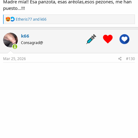
Madre mía!! Esa panzota, esas aréolas,esos pezones, me han
puesto...!!!
R
Etheris77
and
k66
e
a
c
k66
t
Consagrad@
i
o
n
s
Mar 25, 2026
#130
: