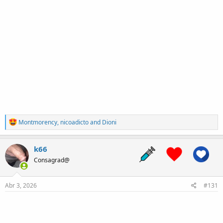
R
Montmorency
,
nicoadicto
and
Dioni
e
a
c
k66
t
Consagrad@
i
o
n
s
Abr 3, 2026
#131
: