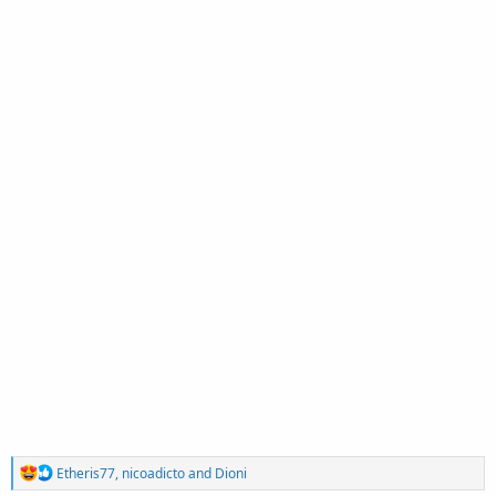
R
Etheris77
,
nicoadicto
and
Dioni
e