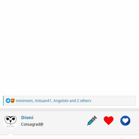
R
minimons
,
Antuan41
,
Angelotv
and 2 others
e
a
c
Dioni
t
Consagrad@
i
o
n