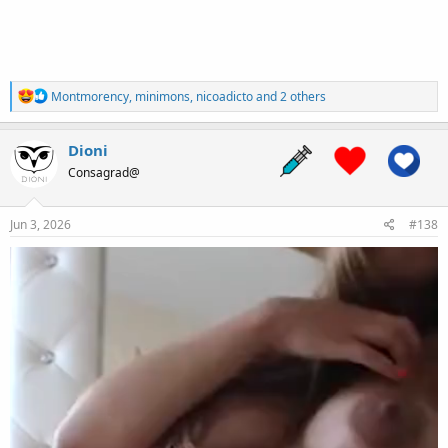
R
Montmorency
,
minimons
,
nicoadicto
and 2 others
e
a
c
Dioni
t
Consagrad@
i
o
n
s
Jun 3, 2026
#138
: