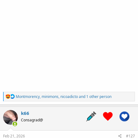
R
Montmorency
,
minimons
,
nicoadicto
and 1 other person
e
a
c
k66
t
Consagrad@
i
o
n
s
Feb 21, 2026
#127