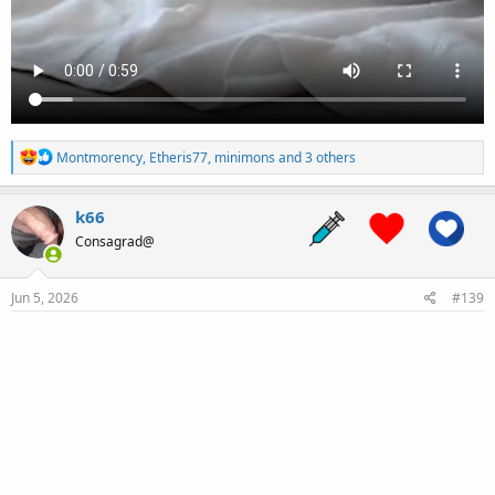
R
Montmorency
,
Etheris77
,
minimons
and 3 others
e
a
c
k66
t
Consagrad@
i
o
n
s
Jun 5, 2026
#139
: