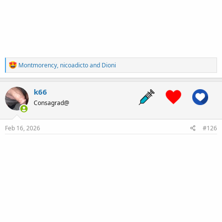
R
Montmorency
,
nicoadicto
and
Dioni
e
a
c
k66
t
Consagrad@
i
o
n
s
Feb 16, 2026
#126
: