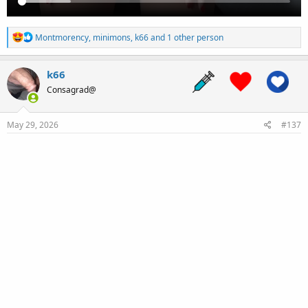
R
Montmorency
,
minimons
,
k66
and 1 other person
e
a
c
k66
t
Consagrad@
i
o
n
s
May 29, 2026
#137
: