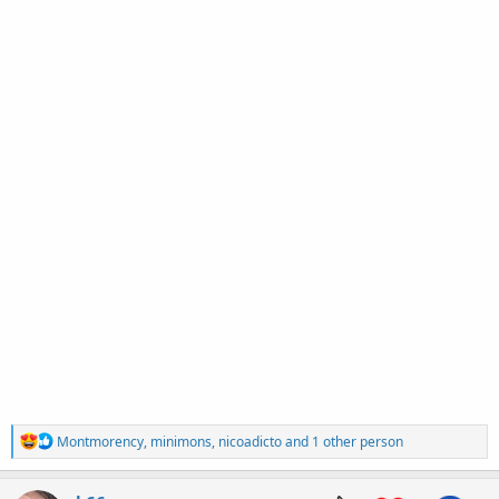
R
Montmorency
,
minimons
,
nicoadicto
and 1 other person
e
a
c