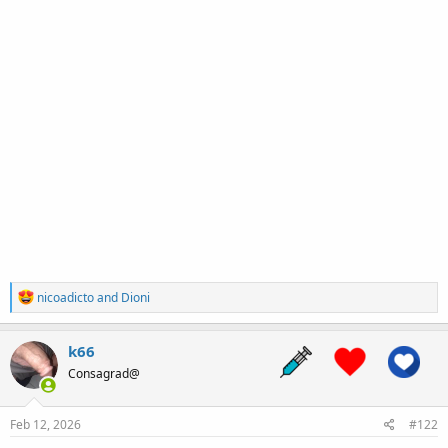
R
nicoadicto
and
Dioni
e
a
c
k66
t
Consagrad@
i
o
n
s
Feb 12, 2026
#122
: