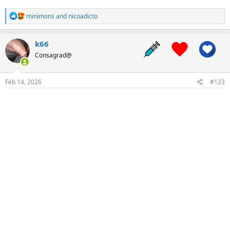
R
minimons
and
nicoadicto
e
a
c
k66
t
Consagrad@
i
o
n
s
Feb 14, 2026
#123
: