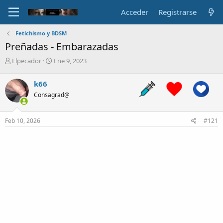
Acceder
Registrarse
Fetichismo y BDSM
Preñadas - Embarazadas
A
F
Elpecador
Ene 9, 2023
u
e
t
c
k66
o
h
Consagrad@
r
a
d
e
Feb 10, 2026
#121
i
n
i
c
i
o