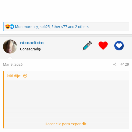
R
Montmorency
,
sofi25
,
Etheris77
and 2 others
e
a
c
nicoadicto
t
Consagrad@
i
o
n
s
Mar 9, 2026
#129
:
k66 dijo:
Hacer clic para expandir...