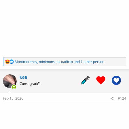
R
Montmorency
,
minimons
,
nicoadicto
and 1 other person
e
a
c
k66
t
Consagrad@
i
o
n
s
Feb 15, 2026
#124
: