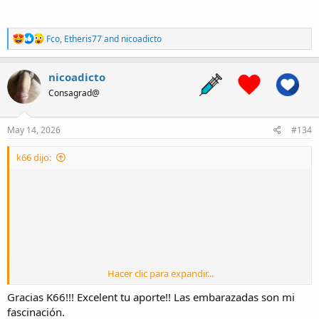
R
Fco
,
Etheris77
and
nicoadicto
e
a
c
nicoadicto
t
Consagrad@
i
o
n
s
May 14, 2026
#134
:
k66 dijo:
Hacer clic para expandir...
Gracias K66!!! Excelent tu aporte!! Las embarazadas son mi
fascinación.