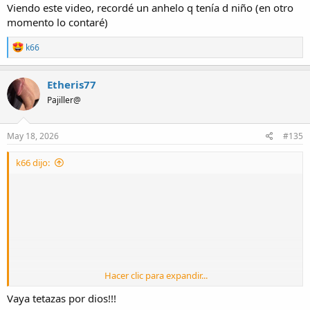
Viendo este video, recordé un anhelo q tenía d niño (en otro
momento lo contaré)
R
k66
e
a
c
Etheris77
t
Pajiller@
i
o
n
s
May 18, 2026
#135
:
k66 dijo:
Hacer clic para expandir...
Vaya tetazas por dios!!!