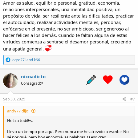
ayuda.
Amor es salud, equilibrio personal, gratitud, economía,
relaciones interpersonales, una mentalidad positiva, un
Me siento solo. Trabajo mucho. Y cuando llego a casa. Extraño
propósito de vida, ser resiliente ante las dificultades, practicar
alguien con quien poder ver una peli, cenar. O simplemente hablar
el autocuidado, realizar actividades mentales, perdonar,
de tonterías.
enfócarse en el presente, no ser ambicioso, ser generoso al
hacer felices a los demás. Cuando te faltan alguna de estas
Un abrazo.
virtudes comienza a sentirse el desamor personal, creciendo
Gracias por escucharme. Digo leerme.
una apatía general.
R
logro27l
and
k66
e
a
c
nicoadicto
t
Consagrad@
i
o
n
s
Sep 30, 2025
#7
:
andy77 dijo:
Hola a tod@s.
Llevo un tiempo por aquí. Pero nunca me he atrevido a escribir. No
sé por qué, pero hoy encontré las palabras. O eso creo