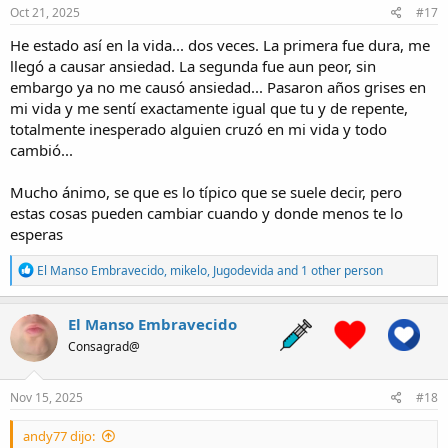
Intentaré que no le falte de nada y que viva cómoda.
s
Oct 21, 2025
#17
:
He estado así en la vida... dos veces. La primera fue dura, me
Bueno. Solo quería expresarme. Y puede que esto sea un grito de
ayuda.
llegó a causar ansiedad. La segunda fue aun peor, sin
embargo ya no me causó ansiedad... Pasaron años grises en
Me siento solo. Trabajo mucho. Y cuando llego a casa. Extraño
mi vida y me sentí exactamente igual que tu y de repente,
alguien con quien poder ver una peli, cenar. O simplemente hablar
totalmente inesperado alguien cruzó en mi vida y todo
de tonterías.
cambió...
Un abrazo.
Mucho ánimo, se que es lo típico que se suele decir, pero
Gracias por escucharme. Digo leerme.
estas cosas pueden cambiar cuando y donde menos te lo
esperas
R
El Manso Embravecido
,
mikelo
,
Jugodevida
and 1 other person
e
a
c
El Manso Embravecido
t
Consagrad@
i
o
n
s
Nov 15, 2025
#18
:
andy77 dijo: