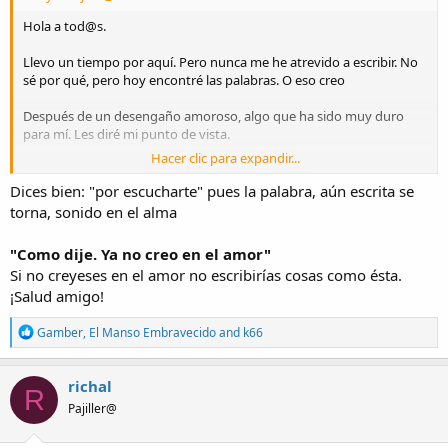
Hola a tod@s.
Llevo un tiempo por aquí. Pero nunca me he atrevido a escribir. No
sé por qué, pero hoy encontré las palabras. O eso creo
Después de un desengaño amoroso, algo que ha sido muy duro
para mí. Les diré mi punto de vista.
Hacer clic para expandir...
Yo no creo en el amor. Eso es algo momentáneo, que te ilusiona,
pero que se desvanece. Se pierde. Pensé que el ser detallista,
Dices bien: "por escucharte" pues la palabra, aún escrita se
atento, cariñoso, hacer que tu pareja se sienta algo importante, que
torna, sonido en el alma
se sienta única. Que no le falte nada. Pensé que eso era importante
para mantener la relación. Pero no fue así.
"Como dije. Ya no creo en el amor"
Si no creyeses en el amor no escribirías cosas como ésta.
Como dije. Ya no creo en el amor. Solo busco una compañera, una
¡Salud amigo!
amiga, alguien que me aporte felicidad y que no quiera coger de mi
felicidad, alguien que comparta aficiones, que nos gustemos. Bueno
R
alguien así. Que podamos ser un equipo y que nos seamos leales.
Gamber
,
El Manso Embravecido
and
k66
e
a
Con alguien así. Puedo estar toda la vida.
c
richal
R
t
Así que que desde ahora. Quiero alguien así. No me importa
Pajiller@
i
mantenerla. No me interpreten mal. Considero que el dinero es de
o
la casa. Lo gané quien lo gane. Y se gasta entre los de la casa.
n