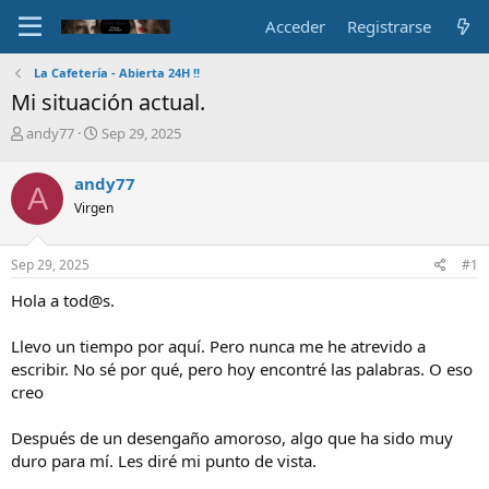
Acceder
Registrarse
La Cafetería - Abierta 24H !!
Mi situación actual.
A
F
andy77
Sep 29, 2025
u
e
t
c
andy77
A
o
h
Virgen
r
a
d
e
Sep 29, 2025
#1
i
n
Hola a tod@s.
i
c
Llevo un tiempo por aquí. Pero nunca me he atrevido a
i
escribir. No sé por qué, pero hoy encontré las palabras. O eso
o
creo
Después de un desengaño amoroso, algo que ha sido muy
duro para mí. Les diré mi punto de vista.