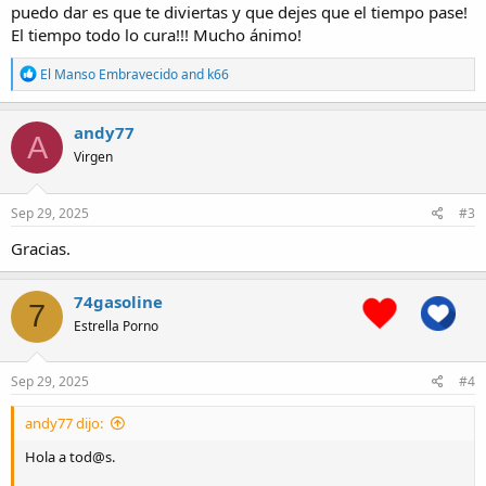
puedo dar es que te diviertas y que dejes que el tiempo pase!
El tiempo todo lo cura!!! Mucho ánimo!
R
El Manso Embravecido
and
k66
e
a
c
andy77
A
t
Virgen
i
o
n
s
Sep 29, 2025
#3
:
Gracias.
74gasoline
7
Estrella Porno
Sep 29, 2025
#4
andy77 dijo:
Hola a tod@s.