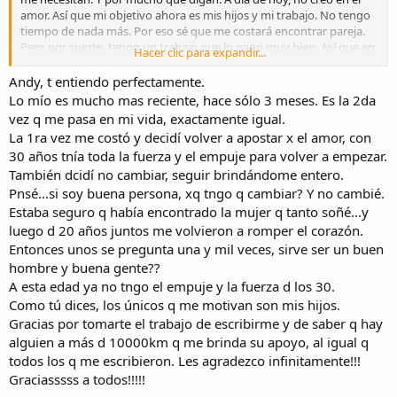
amor. Así que mi objetivo ahora es mis hijos y mi trabajo. No tengo
tiempo de nada más. Por eso sé que me costará encontrar pareja.
Pero por suerte, tengo un trabajo que lo gano muy bien. Así que en
Hacer clic para expandir...
un futuro cercano. Buscaré alguien que quiera compartir
momentos buenos conmigo y yo me encargaré de que no le falte
Andy, t entiendo perfectamente.
nada. Lo más probable es que no sea española. Bueno no lo sé.
Lo mío es mucho mas reciente, hace sólo 3 meses. Es la 2da
Pero me gustan las latinas. Solo quiero alguien que me haga la vida
vez q me pasa en mi vida, exactamente igual.
agradable, una amiga, una compañera.
La 1ra vez me costó y decidí volver a apostar x el amor, con
Nico tienes que buscar algo, alguien, que te de las fuerzas para
30 años tnía toda la fuerza y el empuje para volver a empezar.
seguir.
También dcidí no cambiar, seguir brindándome entero.
tienes mi amistad.
un abrazo grande para todos
Pnsé...si soy buena persona, xq tngo q cambiar? Y no cambié.
Estaba seguro q había encontrado la mujer q tanto soñé...y
luego d 20 años juntos me volvieron a romper el corazón.
Entonces unos se pregunta una y mil veces, sirve ser un buen
hombre y buena gente??
A esta edad ya no tngo el empuje y la fuerza d los 30.
Como tú dices, los únicos q me motivan son mis hijos.
Gracias por tomarte el trabajo de escribirme y de saber q hay
alguien a más d 10000km q me brinda su apoyo, al igual q
todos los q me escribieron. Les agradezco infinitamente!!!
Graciasssss a todos!!!!!