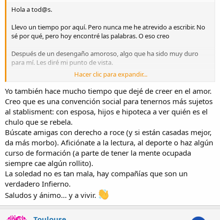
Hola a tod@s.
Llevo un tiempo por aquí. Pero nunca me he atrevido a escribir. No
sé por qué, pero hoy encontré las palabras. O eso creo
Después de un desengaño amoroso, algo que ha sido muy duro
para mí. Les diré mi punto de vista.
Hacer clic para expandir...
Yo no creo en el amor. Eso es algo momentáneo, que te ilusiona,
pero que se desvanece. Se pierde. Pensé que el ser detallista,
Yo también hace mucho tiempo que dejé de creer en el amor.
atento, cariñoso, hacer que tu pareja se sienta algo importante, que
Creo que es una convención social para tenernos más sujetos
se sienta única. Que no le falte nada. Pensé que eso era importante
al stablisment: con esposa, hijos e hipoteca a ver quién es el
para mantener la relación. Pero no fue así.
chulo que se rebela.
Búscate amigas con derecho a roce (y si están casadas mejor,
Como dije. Ya no creo en el amor. Solo busco una compañera, una
da más morbo). Aficiónate a la lectura, al deporte o haz algún
amiga, alguien que me aporte felicidad y que no quiera coger de mi
felicidad, alguien que comparta aficiones, que nos gustemos. Bueno
curso de formación (a parte de tener la mente ocupada
alguien así. Que podamos ser un equipo y que nos seamos leales.
siempre cae algún rollito).
La soledad no es tan mala, hay compañías que son un
Con alguien así. Puedo estar toda la vida.
verdadero Infierno.
Saludos y ánimo... y a vivir.
Así que que desde ahora. Quiero alguien así. No me importa
mantenerla. No me interpreten mal. Considero que el dinero es de
la casa. Lo gané quien lo gane. Y se gasta entre los de la casa.
Toulouse