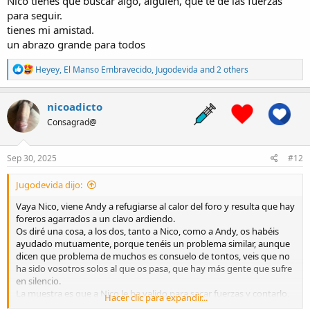
Nico tienes que buscar algo, alguien, que te de las fuerzas
para seguir.
tienes mi amistad.
un abrazo grande para todos
R
Heyey
,
El Manso Embravecido
,
Jugodevida
and 2 others
e
a
c
nicoadicto
t
Consagrad@
i
o
n
s
Sep 30, 2025
#12
:
Jugodevida dijo:
Vaya Nico, viene Andy a refugiarse al calor del foro y resulta que hay
foreros agarrados a un clavo ardiendo.
Os diré una cosa, a los dos, tanto a Nico, como a Andy, os habéis
ayudado mutuamente, porque tenéis un problema similar, aunque
dicen que problema de muchos es consuelo de tontos, veis que no
ha sido vosotros solos al que os pasa, que hay más gente que sufre
en silencio.
La muestra es que a Nico le ha valido para sacar fuerzas y contarlo,
Hacer clic para expandir...
ahora tenéis que apoyaros mutuamente entre vosotros, más la