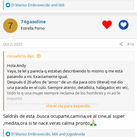
R
El Manso Embravecido
and
k66
e
a
c
74gasoline
7
t
Estrella Porno
i
o
n
s
Oct 2, 2025
#14
:
nicoadicto dijo:
Hola Andy
Vaya, te leí y parecía q estabas describiendo lo mismo q me está
pasando a mi. Exactamente igual.
Después d 20 años de "amor" de un día para otro (literal) me dio
una parada en el culo. Siempre atento, detallista, halagador, etc etc,
todo lo q una mujer siempre reclama de los hombres y ni así le
importó.
Siéndoles sinceros, estoy destruído anímicamente.
Hacer clic para expandir...
Quisás x aquí me vean como alguien q hace chistes, y q sube cosas,
pero es sólo una pantalla. Es mi único "entretenimiento", les
Saldrás de esta .busca ocuparte,camina,ve al cine,al super
aseguro q es el único.
,medita,ora si te nace.veras calma pronto
Hace 3 meses q estoy en un pozo y no puedo escapar. Me paso días
encerrados sin salir, sin ganas de ver a nadie, sólo cumplir la
R
El Manso Embravecido
,
k66
and
Jugodevida
obligación d ir a trabajar y nada más.