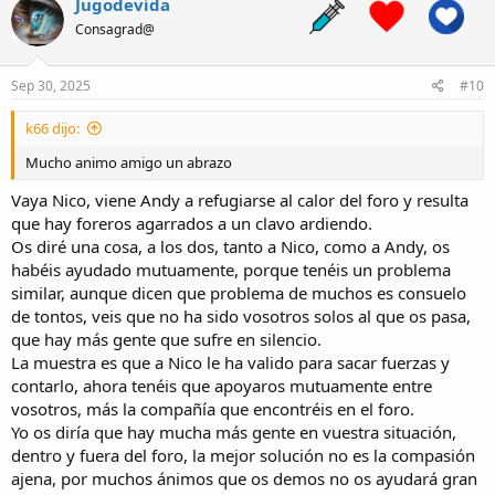
Jugodevida
t
Consagrad@
i
o
n
s
Sep 30, 2025
#10
:
k66 dijo:
Mucho animo amigo un abrazo
Vaya Nico, viene Andy a refugiarse al calor del foro y resulta
que hay foreros agarrados a un clavo ardiendo.
Os diré una cosa, a los dos, tanto a Nico, como a Andy, os
habéis ayudado mutuamente, porque tenéis un problema
similar, aunque dicen que problema de muchos es consuelo
de tontos, veis que no ha sido vosotros solos al que os pasa,
que hay más gente que sufre en silencio.
La muestra es que a Nico le ha valido para sacar fuerzas y
contarlo, ahora tenéis que apoyaros mutuamente entre
vosotros, más la compañía que encontréis en el foro.
Yo os diría que hay mucha más gente en vuestra situación,
dentro y fuera del foro, la mejor solución no es la compasión
ajena, por muchos ánimos que os demos no os ayudará gran