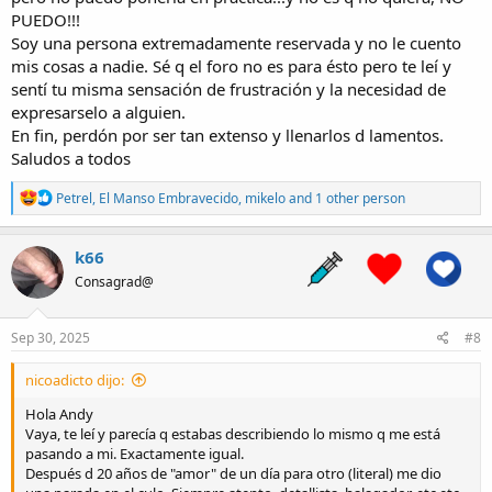
PUEDO!!!
Me siento solo. Trabajo mucho. Y cuando llego a casa. Extraño
alguien con quien poder ver una peli, cenar. O simplemente hablar
Soy una persona extremadamente reservada y no le cuento
de tonterías.
mis cosas a nadie. Sé q el foro no es para ésto pero te leí y
sentí tu misma sensación de frustración y la necesidad de
Un abrazo.
expresarselo a alguien.
En fin, perdón por ser tan extenso y llenarlos d lamentos.
Gracias por escucharme. Digo leerme.
Saludos a todos
R
Petrel
,
El Manso Embravecido
,
mikelo
and 1 other person
e
a
c
k66
t
Consagrad@
i
o
n
s
Sep 30, 2025
#8
:
nicoadicto dijo:
Hola Andy
Vaya, te leí y parecía q estabas describiendo lo mismo q me está
pasando a mi. Exactamente igual.
Después d 20 años de "amor" de un día para otro (literal) me dio