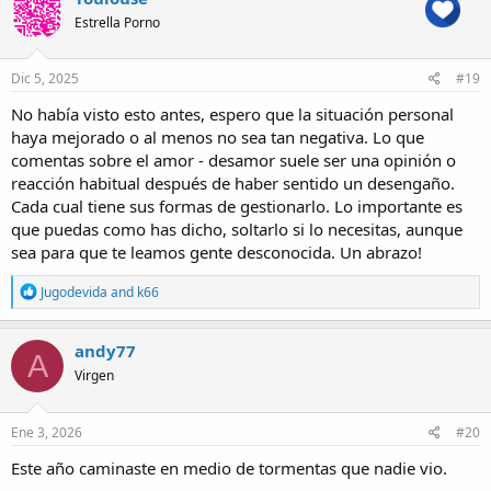
Intentaré que no le falte de nada y que viva cómoda.
Estrella Porno
Bueno. Solo quería expresarme. Y puede que esto sea un grito de
ayuda.
Dic 5, 2025
#19
Me siento solo. Trabajo mucho. Y cuando llego a casa. Extraño
No había visto esto antes, espero que la situación personal
alguien con quien poder ver una peli, cenar. O simplemente hablar
haya mejorado o al menos no sea tan negativa. Lo que
de tonterías.
comentas sobre el amor - desamor suele ser una opinión o
Un abrazo.
reacción habitual después de haber sentido un desengaño.
Cada cual tiene sus formas de gestionarlo. Lo importante es
Gracias por escucharme. Digo leerme.
que puedas como has dicho, soltarlo si lo necesitas, aunque
sea para que te leamos gente desconocida. Un abrazo!
R
Jugodevida
and
k66
e
a
c
andy77
A
t
Virgen
i
o
n
s
Ene 3, 2026
#20
:
Este año caminaste en medio de tormentas que nadie vio.