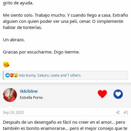
grito de ayuda.
Me siento solo. Trabajo mucho. Y cuando llego a casa. Extraño
alguien con quien poder ver una peli, cenar. O simplemente
hablar de tonterías.
Un abrazo.
Gracias por escucharme. Digo leerme.
R
lola bunny
,
Sakuro
,
Leela
and 7 others
e
a
c
ikkibbw
t
Estrella Porno
i
o
n
s
Sep 29, 2025
#2
:
Después de un desengaño es fácil no creer en el amor… pero
también es bonito enamorarse… pero el mejor consejo que te