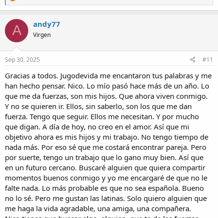
e
a
c
andy77
A
t
Virgen
i
o
n
s
Sep 30, 2025
#11
:
Gracias a todos. Jugodevida me encantaron tus palabras y me
han hecho pensar. Nico. Lo mío pasó hace más de un año. Lo
que me da fuerzas, son mis hijos. Que ahora viven conmigo.
Y no se quieren ir. Ellos, sin saberlo, son los que me dan
fuerza. Tengo que seguir. Ellos me necesitan. Y por mucho
que digan. A día de hoy, no creo en el amor. Así que mi
objetivo ahora es mis hijos y mi trabajo. No tengo tiempo de
nada más. Por eso sé que me costará encontrar pareja. Pero
por suerte, tengo un trabajo que lo gano muy bien. Así que
en un futuro cercano. Buscaré alguien que quiera compartir
momentos buenos conmigo y yo me encargaré de que no le
falte nada. Lo más probable es que no sea española. Bueno
no lo sé. Pero me gustan las latinas. Solo quiero alguien que
me haga la vida agradable, una amiga, una compañera.