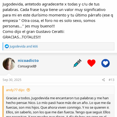
compañía que encontréis en el foro.
Jugodevida, antetodo agradecerte x todas y c/u de tus
Yo os diría que hay mucha más gente en vuestra situación, dentro y
palabras. Cada frase tuya tiene un valor muy significativo
fuera del foro, la mejor solución no es la compasión ajena, por
para mi en este durísimo momento y tu último párrafo (ese q
muchos ánimos que os demos no os ayudará gran cosa.
empieza " Otra cosa, el foro no es solo sexo, somos
¿Habéis leído lo que dije sobre el amor un poco más arriba? Es lo
personas..." )es muy bueno!!!
que os hace falta, mucha confianza en vosotros mismos, nada será
Como dijo el gran Gustavo Ceratti:
mejor que admitir vuestra situación, creer que sereis capaces de
salir de ella por vuestros méritos propios, a esto se le llama
GRACIAS...TOTALES!!!
"resiliencia" es la fuerza para enfrentarse a los problemas, sin dejar
que estos te achique, es como el torero que se presta delante de los
R
Jugodevida
and
k66
cuernos del toro, se libera de su miedo a pesar de la diferencia de
e
a
fuerza.
c
Otra cosa, el foro no es solo sexo, somos personas antes que
nicoadicto
t
bestias, no somos enfermos mentales, ni depravados sexuales, tan
Consagrad@
i
solo buscamos una forma de entretenimiento y la hemos
o
encontrado aquí, porque nos dejan libertad para hacerlo, cosa que
n
no es posible en otras redes sociales. Podemos sacar hilos para
s
Sep 30, 2025
#13
contarnos nuestros problemas y tratar de ayudarnos, el que no le
:
interese que no entre a esos hilos. Necesitamos otras cosas morales
andy77 dijo:
antes de todas las inmorales, por mucho que nos guste ver un
cuerpo desnudo.
Gracias a todos. Jugodevida me encantaron tus palabras y me han
Perdonar si me hice extenso, me gusta hablar demasiado, ya me
hecho pensar. Nico. Lo mío pasó hace más de un año. Lo que me da
fuerzas, son mis hijos. Que ahora viven conmigo. Y no se quieren ir.
Ellos, sin saberlo, son los que me dan fuerza. Tengo que seguir. Ellos
me necesitan. Y por mucho que digan. A día de hoy, no creo en el