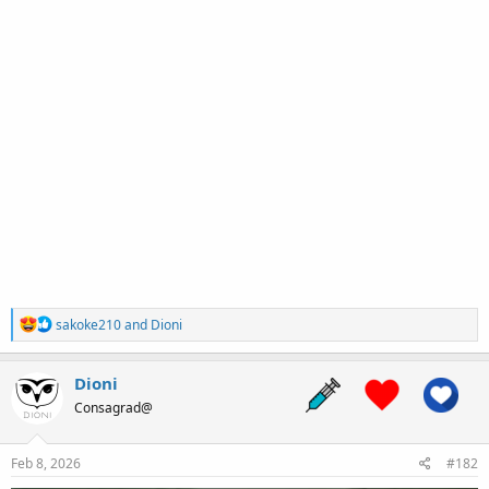
R
sakoke210
and
Dioni
e
a
c
Dioni
t
Consagrad@
i
o
n
s
Feb 8, 2026
#182
: