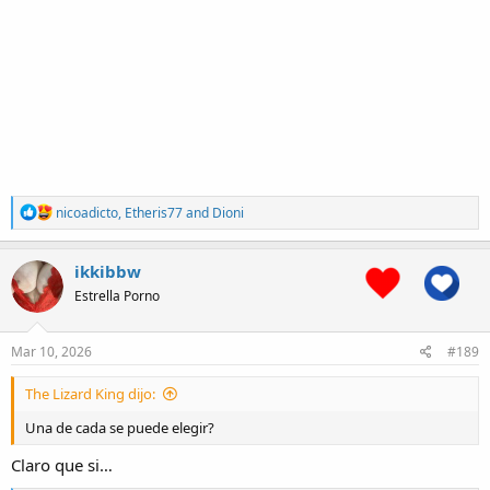
R
nicoadicto
,
Etheris77
and
Dioni
e
a
c
ikkibbw
t
Estrella Porno
i
o
n
s
Mar 10, 2026
#189
:
The Lizard King dijo:
Una de cada se puede elegir?
Claro que si…