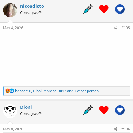
c
nicoadicto
t
Consagrad@
i
o
n
s
May 4, 2026
#195
:
R
bender10
,
Dioni
,
Moreno_9017
and 1 other person
e
a
c
Dioni
t
Consagrad@
i
o
n
s
May 8, 2026
#196