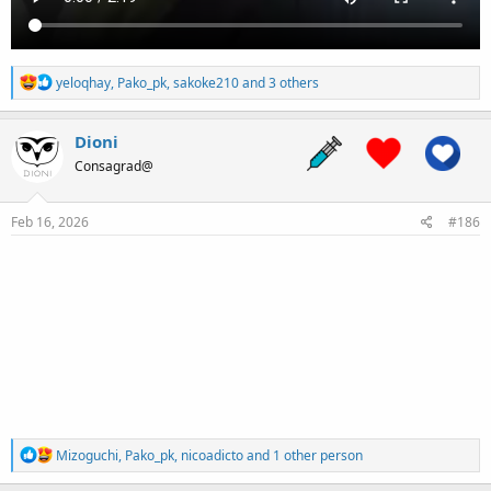
R
yeloqhay
,
Pako_pk
,
sakoke210
and 3 others
e
a
c
Dioni
t
Consagrad@
i
o
n
s
Feb 16, 2026
#186
:
R
Mizoguchi
,
Pako_pk
,
nicoadicto
and 1 other person
e
a