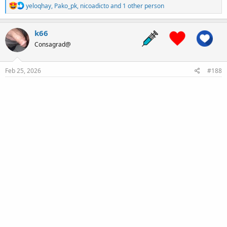
R
yeloqhay
,
Pako_pk
,
nicoadicto
and 1 other person
e
a
c
k66
t
Consagrad@
i
o
n
s
Feb 25, 2026
#188
: