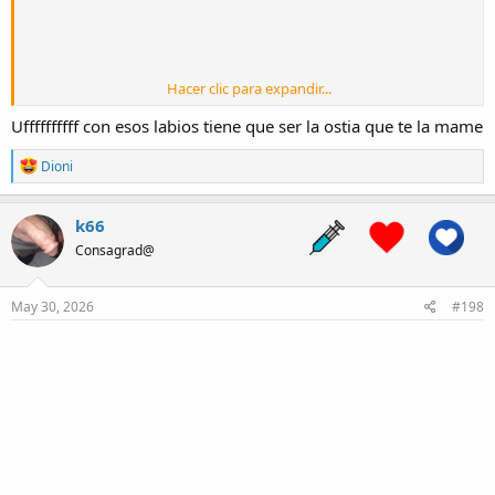
Hacer clic para expandir...
Uffffffffff con esos labios tiene que ser la ostia que te la mame
R
Dioni
e
a
c
k66
t
Consagrad@
i
o
n
s
May 30, 2026
#198
: