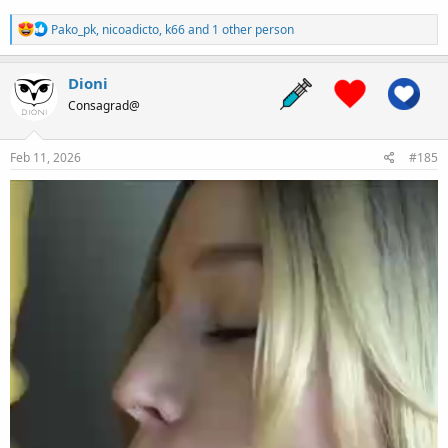
R
Pako_pk
,
nicoadicto
,
k66
and 1 other person
e
a
c
Dioni
t
Consagrad@
i
o
n
s
Feb 11, 2026
#185
: