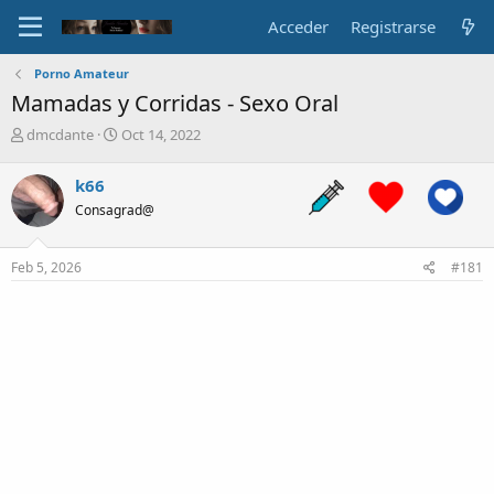
Acceder
Registrarse
Porno Amateur
Mamadas y Corridas - Sexo Oral
A
F
dmcdante
Oct 14, 2022
u
e
t
c
k66
o
h
Consagrad@
r
a
d
e
Feb 5, 2026
#181
i
n
i
c
i
o