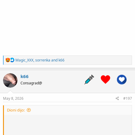
:
R
Magic_XXX
,
sorrenka
and
k66
e
a
c
k66
t
Consagrad@
i
o
n
s
May 8, 2026
#197
:
Dioni dijo: