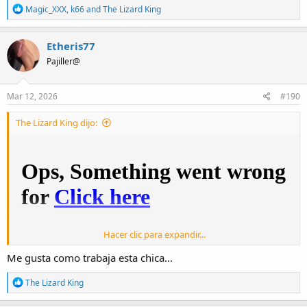
R
Magic_XXX
,
k66
and
The Lizard King
e
a
c
Etheris77
t
Pajiller@
i
o
n
s
Mar 12, 2026
#190
:
The Lizard King dijo:
Hacer clic para expandir...
Me gusta como trabaja esta chica...
R
The Lizard King
e
a