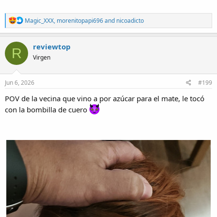
R
Magic_XXX
,
morenitopapi696
and
nicoadicto
e
a
c
reviewtop
R
t
Virgen
i
o
n
s
Jun 6, 2026
#199
:
POV de la vecina que vino a por azúcar para el mate, le tocó
con la bombilla de cuero