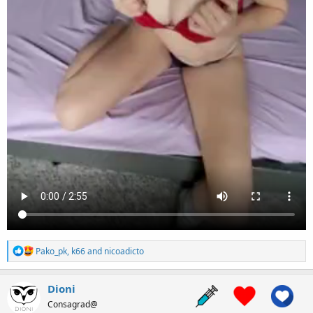
R
Pako_pk
,
k66
and
nicoadicto
e
a
c
Dioni
t
Consagrad@
i