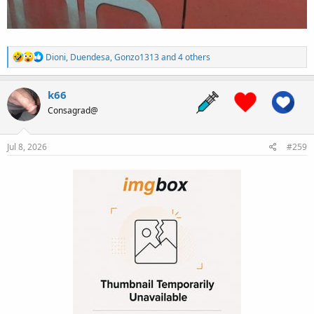
R
Dioni
,
Duendesa
,
Gonzo1313
and 4 others
e
a
c
k66
t
Consagrad@
i
o
n
s
Jul 8, 2026
#259
: