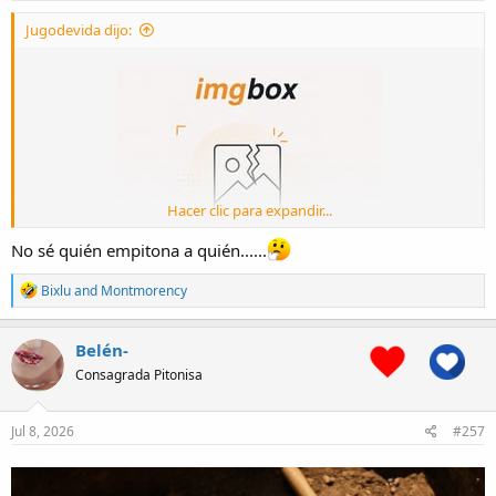
:
Jugodevida dijo:
Hacer clic para expandir...
No sé quién empitona a quién......
R
Bixlu
and
Montmorency
e
a
c
Belén-
t
Consagrada Pitonisa
i
o
n
s
Jul 8, 2026
#257
: