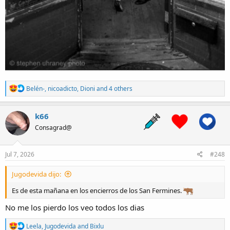
R
Belén-
,
nicoadicto
,
Dioni
and 4 others
e
a
c
k66
t
Consagrad@
i
o
n
s
Jul 7, 2026
#248
:
Jugodevida dijo:
Es de esta mañana en los encierros de los San Fermines.
No me los pierdo los veo todos los dias
R
Leela
,
Jugodevida
and
Bixlu