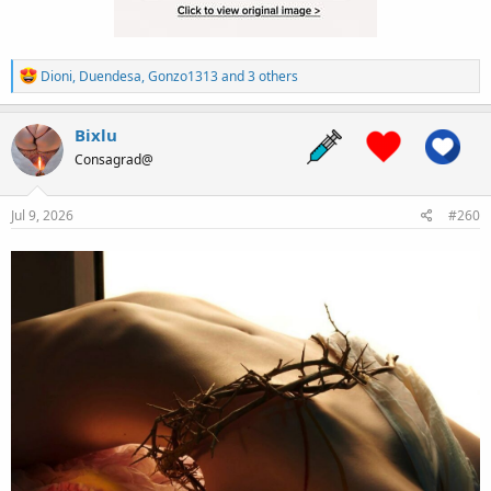
R
Dioni
,
Duendesa
,
Gonzo1313
and 3 others
e
a
c
Bixlu
t
Consagrad@
i
o
n
s
Jul 9, 2026
#260
: