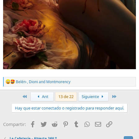
R
Belén-
,
Dioni
and
Montmorency
e
a
c
Primero
Último
Ant
13 de 22
Siguiente
t
i
Hay que estar conectado o registrado para responder aquí.
o
n
s
Facebook
Twitter
Reddit
Pinterest
Tumblr
WhatsApp
Email
Enlace
Compartir:
:
La Cafetería - Abierta 24H !!