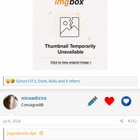
R
Gonzo1313
,
Dioni
,
Bixlu
and 4 others
e
a
c
nicoadicto
t
Consagrad@
i
o
n
s
Jul 8, 2026
#252
:
Jugodevida dijo: