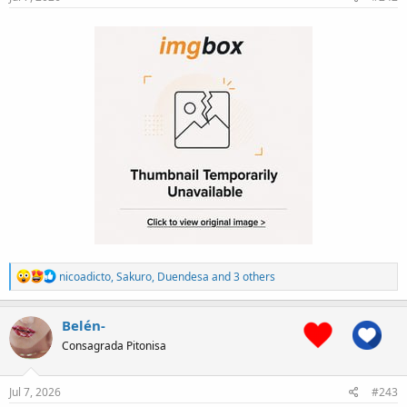
:
R
nicoadicto
,
Sakuro
,
Duendesa
and 3 others
e
a
c
Belén-
t
Consagrada Pitonisa
i
o
n
s
Jul 7, 2026
#243
: