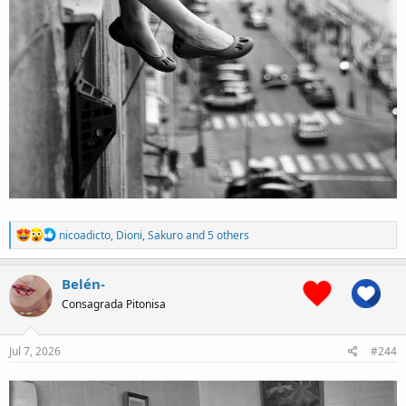
R
nicoadicto
,
Dioni
,
Sakuro
and 5 others
e
a
c
Belén-
t
Consagrada Pitonisa
i
o
n
s
Jul 7, 2026
#244
: