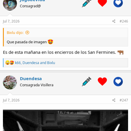
t
Consagrad@
i
o
n
s
Jul 7, 2026
#246
:
Bixlu dijo:
Que pasada de imagen
Es de esta mañana en los encierros de los San Fermines.
R
k66
,
Duendesa
and
Bixlu
e
a
c
Duendesa
t
Consagrada Visillera
i
o
n
s
Jul 7, 2026
#247
: