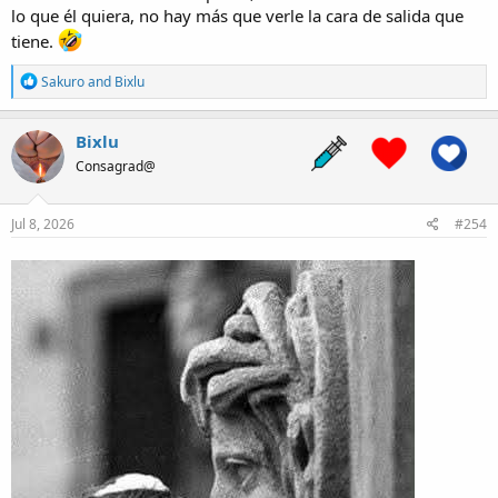
lo que él quiera, no hay más que verle la cara de salida que
tiene.
R
Sakuro
and
Bixlu
e
a
c
Bixlu
t
Consagrad@
i
o
n
s
Jul 8, 2026
#254
: