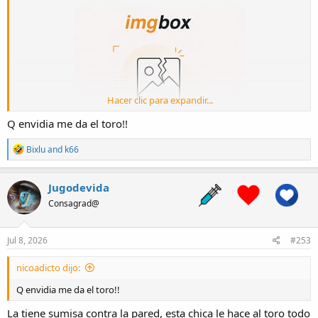
Hacer clic para expandir...
Q envidia me da el toro!!
R
Bixlu
and
k66
e
a
c
Jugodevida
t
Consagrad@
i
o
n
s
Jul 8, 2026
#253
:
nicoadicto dijo:
Q envidia me da el toro!!
La tiene sumisa contra la pared, esta chica le hace al toro todo