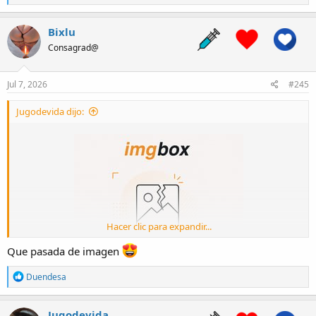
e
a
c
Bixlu
t
Consagrad@
i
o
n
s
Jul 7, 2026
#245
:
Jugodevida dijo:
Hacer clic para expandir...
Que pasada de imagen
R
Duendesa
e
a
c
Jugodevida