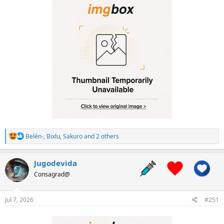
R
Belén-
,
Bixlu
,
Sakuro
and 2 others
e
a
c
Jugodevida
t
Consagrad@
i
o
n
s
Jul 7, 2026
#251
: