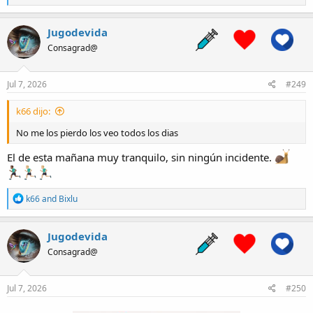
e
a
c
Jugodevida
t
Consagrad@
i
o
n
s
Jul 7, 2026
#249
:
k66 dijo:
No me los pierdo los veo todos los dias
El de esta mañana muy tranquilo, sin ningún incidente.
R
k66
and
Bixlu
e
a
c
Jugodevida
t
Consagrad@
i
o
n
s
Jul 7, 2026
#250
: