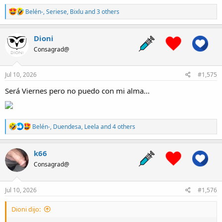
R
Belén-
,
Seriese
,
Bixlu
and 3 others
e
a
c
Dioni
t
Consagrad@
i
o
n
s
Jul 10, 2026
#1,575
:
Será Viernes pero no puedo con mi alma...
R
Belén-
,
Duendesa
,
Leela
and 4 others
e
a
c
k66
t
Consagrad@
i
o
n
s
Jul 10, 2026
#1,576
:
Dioni dijo: