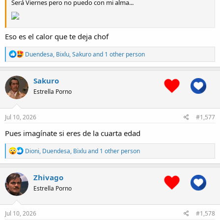
Será Viernes pero no puedo con mi alma...
Eso es el calor que te deja chof
R
Duendesa
,
Bixlu
,
Sakuro
and 1 other person
e
a
c
Sakuro
t
Estrella Porno
i
o
n
s
Jul 10, 2026
#1,577
:
Pues imagínate si eres de la cuarta edad
R
Dioni
,
Duendesa
,
Bixlu
and 1 other person
e
a
c
Zhivago
t
Estrella Porno
i
o
n
s
Jul 10, 2026
#1,578