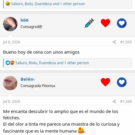
R
Sakuro
,
Bixlu
,
Duendesa
and 1 other person
e
a
c
k66
t
Consagrad@
i
o
n
s
Jul 9, 2026
#1,565
:
Bueno hoy de cena con unos amigos
R
Sakuro
,
Bixlu
,
Duendesa
and 1 other person
e
a
c
Belén-
t
Consagrada Pitonisa
i
o
n
s
Jul 9, 2026
#1,566
:
Me encanta descubrir lo amplio que es el mundo de los
fetiches.
El del olor a tinta me parece una muestra de lo curiosa y
fascinante que es la mente humana
.