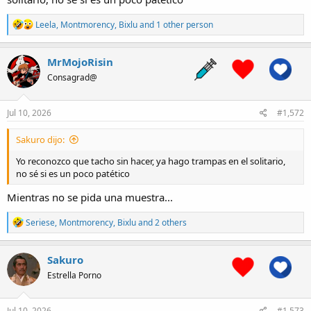
R
Leela
,
Montmorency
,
Bixlu
and 1 other person
e
a
c
MrMojoRisin
t
Consagrad@
i
o
n
s
Jul 10, 2026
#1,572
:
Sakuro dijo:
Yo reconozco que tacho sin hacer, ya hago trampas en el solitario,
no sé si es un poco patético
Mientras no se pida una muestra...
R
Seriese
,
Montmorency
,
Bixlu
and 2 others
e
a
c
Sakuro
t
Estrella Porno
i
o
n
s
Jul 10, 2026
#1,573