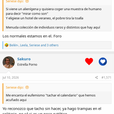
Seriese dijo:
Si viene un alienígena y quisiera coger una muestra de humano
para decir "mirar como son"
Y eligiese un hotel de veraneo, el pobre tira la toalla
Menuda colección de individuos raros y distintos que hay aquí
Los normales estamos en el. Foro
R
Belén-
,
Leela
,
Seriese
and 3 others
e
a
c
Sakuro
t
Estrella Porno
i
o
n
s
Jul 10, 2026
#1,571
:
Seriese dijo:
Me encanta el eufemismo "tachar el calendario" que hemos
acuñado aqui
Yo reconozco que tacho sin hacer, ya hago trampas en el
solitario, no sé si es un poco patético