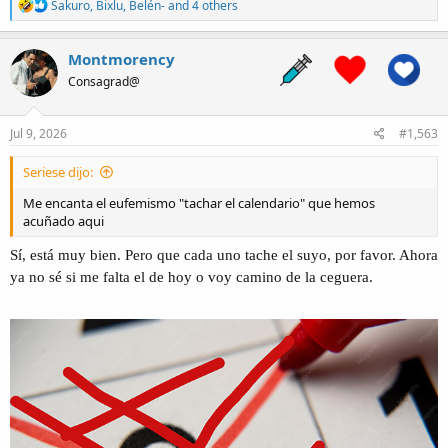
R
Sakuro
,
Bixlu
,
Belén-
and 4 others
e
a
c
Montmorency
t
Consagrad@
i
o
n
s
Jul 9, 2026
#1,563
:
Seriese dijo:
Me encanta el eufemismo "tachar el calendario" que hemos
acuñado aqui
Sí, está muy bien. Pero que cada uno tache el suyo, por favor. Ahora
ya no sé si me falta el de hoy o voy camino de la ceguera.