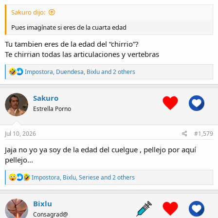
:
Sakuro dijo:
Pues imagínate si eres de la cuarta edad
Tu tambien eres de la edad del “chirrio”?
Te chirrian todas las articulaciones y vertebras
R
Impostora
,
Duendesa
,
Bixlu
and 2 others
e
a
c
Sakuro
t
Estrella Porno
i
o
n
s
Jul 10, 2026
#1,579
:
Jaja no yo ya soy de la edad del cuelgue , pellejo por aquí
pellejo...
R
Impostora
,
Bixlu
,
Seriese
and 2 others
e
a
c
Bixlu
t
Consagrad@
i