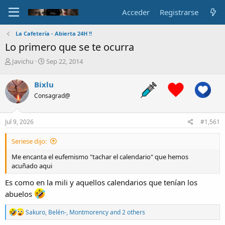
Acceder
Registrarse
La Cafetería - Abierta 24H !!
Lo primero que se te ocurra
A
F
Javichu
Sep 22, 2014
u
e
t
c
Bixlu
o
h
Consagrad@
r
a
d
e
Jul 9, 2026
#1,561
i
n
Seriese dijo:
i
c
Me encanta el eufemismo "tachar el calendario" que hemos
i
acuñado aqui
o
Es como en la mili y aquellos calendarios que tenían los
abuelos
R
Sakuro
,
Belén-
,
Montmorency
and 2 others
e