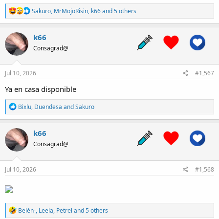
R
Sakuro
,
MrMojoRisin
,
k66
and 5 others
e
a
c
k66
t
Consagrad@
i
o
n
s
Jul 10, 2026
#1,567
:
Ya en casa disponible
R
Bixlu
,
Duendesa
and
Sakuro
e
a
c
k66
t
Consagrad@
i
o
n
s
Jul 10, 2026
#1,568
:
R
Belén-
,
Leela
,
Petrel
and 5 others
e