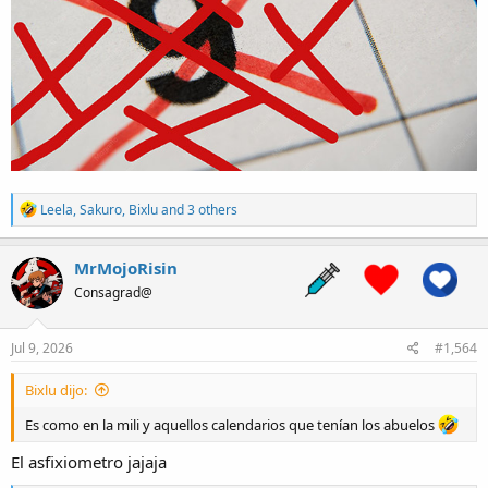
R
Leela
,
Sakuro
,
Bixlu
and 3 others
e
a
c
MrMojoRisin
t
Consagrad@
i
o
n
s
Jul 9, 2026
#1,564
:
Bixlu dijo:
Es como en la mili y aquellos calendarios que tenían los abuelos
El asfixiometro jajaja