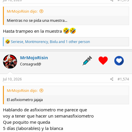
:
MrMojoRisin dijo:
Mientras no se pida una muestra...
Hasta trampeo en la muestra
R
Seriese
,
Montmorency
,
Bixlu
and 1 other person
e
a
c
MrMojoRisin
t
Consagrad@
i
o
n
s
Jul 10, 2026
#1,574
:
MrMojoRisin dijo:
El asfixiometro jajaja
Hablando de asfixiometro me parece que
voy a tener que hacer un semanasfixiometro
Que poquito me queda
5 días (laborables) y la blanca