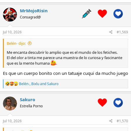
a
c
MrMojoRisin
t
Consagrad@
i
o
n
s
Jul 10, 2026
#1,569
:
Belén- dijo:
Me encanta descubrir lo amplio que es el mundo de los fetiches.
El del olor a tinta me parece una muestra de lo curiosa y fascinante
que es la mente humana
.
Es que un cuerpo bonito con un tatuaje cuqui da mucho juego
R
Belén-
,
Bixlu
and
Sakuro
e
a
c
Sakuro
t
Estrella Porno
i
o
n
s
Jul 10, 2026
#1,570
: