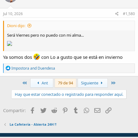
o
n
s
Jul 10, 2026
#1,580
:
Dioni dijo:
Será Viernes pero no puedo con mi alma...
Ya somos dos
con Lo a gusto que se está en invierno
R
Impostora
and
Duendesa
e
a
c
Primero
Último
Ant
79 de 94
Siguiente
t
i
Hay que estar conectado o registrado para responder aquí.
o
n
s
Facebook
Twitter
Reddit
Pinterest
Tumblr
WhatsApp
Email
Enlace
Compartir:
:
La Cafetería - Abierta 24H !!