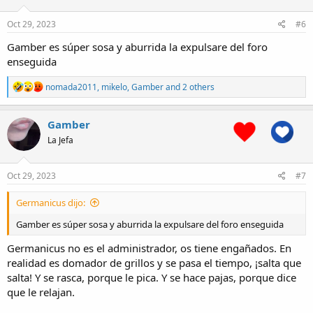
o
n
s
Oct 29, 2023
#6
:
Gamber es súper sosa y aburrida la expulsare del foro
enseguida
R
nomada2011
,
mikelo
,
Gamber
and 2 others
e
a
c
Gamber
t
La Jefa
i
o
n
s
Oct 29, 2023
#7
:
Germanicus dijo:
Gamber es súper sosa y aburrida la expulsare del foro enseguida
Germanicus no es el administrador, os tiene engañados. En
realidad es domador de grillos y se pasa el tiempo, ¡salta que
salta! Y se rasca, porque le pica. Y se hace pajas, porque dice
que le relajan.