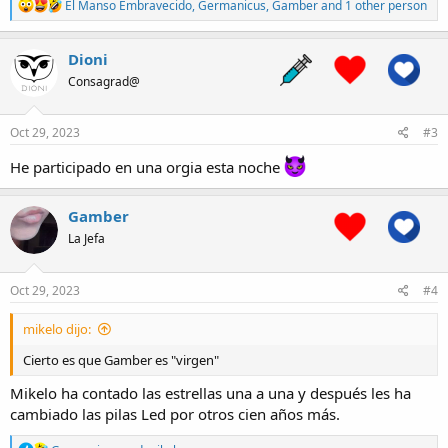
R
El Manso Embravecido
,
Germanicus
,
Gamber
and 1 other person
e
a
c
Dioni
t
Consagrad@
i
o
n
s
Oct 29, 2023
#3
:
He participado en una orgia esta noche
Gamber
La Jefa
Oct 29, 2023
#4
mikelo dijo:
Cierto es que Gamber es "virgen"
Mikelo ha contado las estrellas una a una y después les ha
cambiado las pilas Led por otros cien años más.