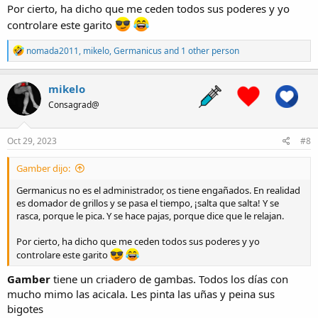
Por cierto, ha dicho que me ceden todos sus poderes y yo
controlare este garito
R
nomada2011
,
mikelo
,
Germanicus
and 1 other person
e
a
c
mikelo
t
Consagrad@
i
o
n
s
Oct 29, 2023
#8
:
Gamber dijo:
Germanicus no es el administrador, os tiene engañados. En realidad
es domador de grillos y se pasa el tiempo, ¡salta que salta! Y se
rasca, porque le pica. Y se hace pajas, porque dice que le relajan.
Por cierto, ha dicho que me ceden todos sus poderes y yo
controlare este garito
Gamber
tiene un criadero de gambas. Todos los días con
mucho mimo las acicala. Les pinta las uñas y peina sus
bigotes