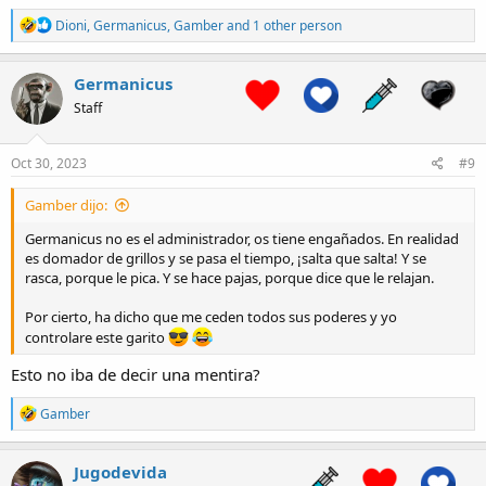
R
Dioni
,
Germanicus
,
Gamber
and 1 other person
e
a
c
Germanicus
t
Staff
i
o
n
s
Oct 30, 2023
#9
:
Gamber dijo:
Germanicus no es el administrador, os tiene engañados. En realidad
es domador de grillos y se pasa el tiempo, ¡salta que salta! Y se
rasca, porque le pica. Y se hace pajas, porque dice que le relajan.
Por cierto, ha dicho que me ceden todos sus poderes y yo
controlare este garito
Esto no iba de decir una mentira?
R
Gamber
e
a
c
Jugodevida
t