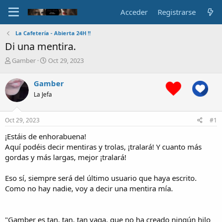
Acceder
Registrarse
La Cafetería - Abierta 24H !!
Di una mentira.
A
F
Gamber
Oct 29, 2023
u
e
t
c
Gamber
o
h
La Jefa
r
a
d
e
Oct 29, 2023
#1
i
n
¡Estáis de enhorabuena!
i
Aquí podéis decir mentiras y trolas, ¡tralará! Y cuanto más
c
gordas y más largas, mejor ¡tralará!
i
o
Eso sí, siempre será del último usuario que haya escrito.
Como no hay nadie, voy a decir una mentira mía.
"Gamber es tan, tan, tan vaga, que no ha creado ningún hilo