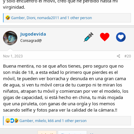
y sólo encuentro el móvil, creo que he perdido hasta mi
virginidad.
R
Gamber
,
Dioni
,
nomada2011
and 1 other person
e
a
c
Jugodevida
t
Consagrad@
i
o
n
s
Nov 1, 2023
#20
:
Buena mentira, no se que años tienes, pero seguro que no
son más de 18, a esta edad lo primero que pierdes es el
móvil, te pueden ver borracha y desnuda en una gran cama
de agua, si ven tu móvil cerca de tu cuerpo ni te miran los
niñatos, atrapan tu móvil y comienzan por ver el modelo, los
gigas de capacidad, si está hecho en china, tu más mojada
que una piruleta, con ganas de una orgía y los memos
sacando selfie y fotos para ver la calidad de la cámara.!!
R
Gamber
,
mikelo
,
k66
and 1 other person
e
a