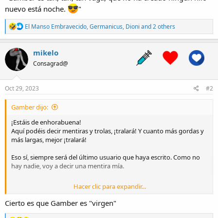
nuevo está noche.
"
R
El Manso Embravecido
,
Germanicus
,
Dioni
and 2 others
e
a
c
mikelo
t
Consagrad@
i
o
n
s
Oct 29, 2023
#2
:
Gamber dijo:
¡Estáis de enhorabuena!
Aquí podéis decir mentiras y trolas, ¡tralará! Y cuanto más gordas y
más largas, mejor ¡tralará!
Eso sí, siempre será del último usuario que haya escrito. Como no
hay nadie, voy a decir una mentira mía.
Hacer clic para expandir...
"Gamber es tan, tan, tan vaga, que no ha creado ningún hilo nuevo
está noche.
"
Cierto es que Gamber es "virgen"