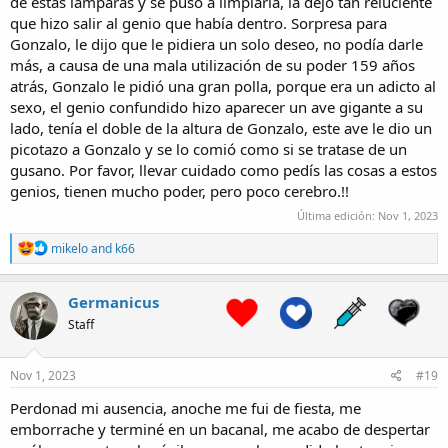
de estas lámparas y se puso a limpiarla, la dejo tan reluciente
que hizo salir al genio que había dentro. Sorpresa para
Gonzalo, le dijo que le pidiera un solo deseo, no podía darle
más, a causa de una mala utilización de su poder 159 años
atrás, Gonzalo le pidió una gran polla, porque era un adicto al
sexo, el genio confundido hizo aparecer un ave gigante a su
lado, tenía el doble de la altura de Gonzalo, este ave le dio un
picotazo a Gonzalo y se lo comió como si se tratase de un
gusano. Por favor, llevar cuidado como pedís las cosas a estos
genios, tienen mucho poder, pero poco cerebro.!!
Última edición:
Nov 1, 2023
R
mikelo
and
k66
e
a
c
Germanicus
t
Staff
i
o
n
s
Nov 1, 2023
#19
:
Perdonad mi ausencia, anoche me fui de fiesta, me
emborrache y terminé en un bacanal, me acabo de despertar