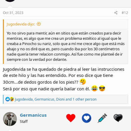
o
n
s
Oct 31, 2023
#12
:
Jugodevida dijo:
Yo no sirvo para mentir, aún en sitios que están creados para decir
mentiras, es algo que me crea un problema estético al igual que le
creaba a Pinocho su nariz, solo que a mí me crece algo que está más
abajo y no os diré que es, pero cuando iba por los 30 centímetros
nadie quería tener relacion conmigo. Así fue como me planteé de ir
siempre con la verdad por delante.
Jugodevida se ha quedado de piedra al leer las instrucciones
de este hilo y las has entendido. Por eso dice que tiene
30cm...de dedos gordos de los pies??
Será por eso que nadie quería bailar con él.
R
Jugodevida
,
Germanicus
,
Dioni
and 1 other person
e
a
c
Germanicus
t
Staff
i
o