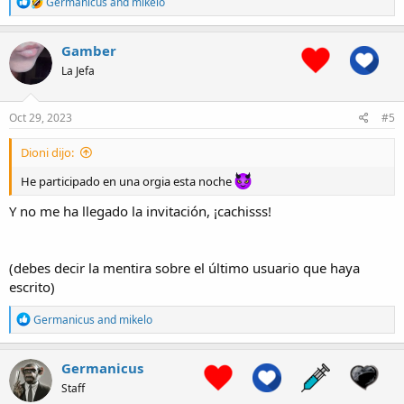
R
Germanicus
and
mikelo
e
a
c
Gamber
t
La Jefa
i
o
n
s
Oct 29, 2023
#5
:
Dioni dijo:
He participado en una orgia esta noche
Y no me ha llegado la invitación, ¡cachisss!
(debes decir la mentira sobre el último usuario que haya
escrito)
R
Germanicus
and
mikelo
e
a
c
Germanicus
t
Staff
i