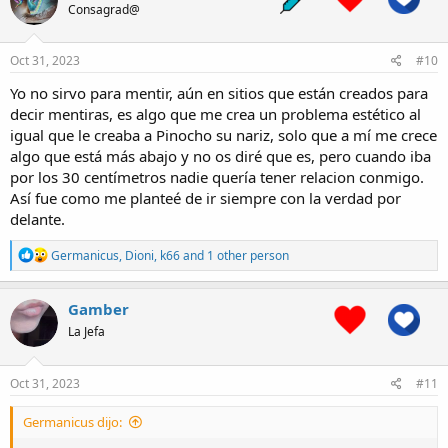
Consagrad@
i
o
n
s
Oct 31, 2023
#10
:
Yo no sirvo para mentir, aún en sitios que están creados para
decir mentiras, es algo que me crea un problema estético al
igual que le creaba a Pinocho su nariz, solo que a mí me crece
algo que está más abajo y no os diré que es, pero cuando iba
por los 30 centímetros nadie quería tener relacion conmigo.
Así fue como me planteé de ir siempre con la verdad por
delante.
R
Germanicus
,
Dioni
,
k66
and 1 other person
e
a
c
Gamber
t
La Jefa
i
o
n
s
Oct 31, 2023
#11
:
Germanicus dijo: