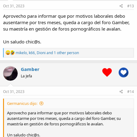
n
s
Oct 31, 2023
#13
:
Aprovecho para informar que por motivos laborales debo
ausentarme por tres meses, queda a cargo del foro Gamber,
su maestría en gestión de foros pornográficos le avalan.
Un saludo chic@s.
R
mikelo
,
k66
,
Dioni
and 1 other person
e
a
c
Gamber
t
La Jefa
i
o
n
s
Oct 31, 2023
#14
:
Germanicus dijo:
Aprovecho para informar que por motivos laborales debo
ausentarme por tres meses, queda a cargo del foro Gamber, su
maestría en gestión de foros pornográficos le avalan.
Un saludo chic@s.