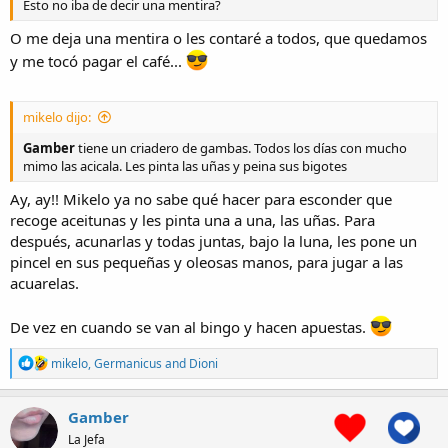
Esto no iba de decir una mentira?
O me deja una mentira o les contaré a todos, que quedamos
y me tocó pagar el café...
mikelo dijo:
Gamber
tiene un criadero de gambas. Todos los días con mucho
mimo las acicala. Les pinta las uñas y peina sus bigotes
Ay, ay!! Mikelo ya no sabe qué hacer para esconder que
recoge aceitunas y les pinta una a una, las uñas. Para
después, acunarlas y todas juntas, bajo la luna, les pone un
pincel en sus pequeñas y oleosas manos, para jugar a las
acuarelas.
De vez en cuando se van al bingo y hacen apuestas.
R
mikelo
,
Germanicus
and
Dioni
e
a
c
Gamber
t
La Jefa
i