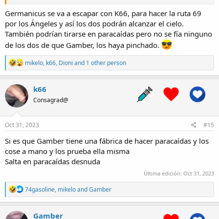
Germanicus se va a escapar con K66, para hacer la ruta 69
por los Ángeles y así los dos podrán alcanzar el cielo.
También podrían tirarse en paracaídas pero no se fía ninguno
de los dos de que Gamber, los haya pinchado.
R
mikelo
,
k66
,
Dioni
and 1 other person
e
a
c
k66
t
Consagrad@
i
o
n
s
Oct 31, 2023
#15
:
Si es que Gamber tiene una fábrica de hacer paracaídas y los
cose a mano y los prueba ella misma
Salta en paracaídas desnuda
Última edición:
Oct 31, 2023
R
74gasoline
,
mikelo
and
Gamber
e
a
c
Gamber