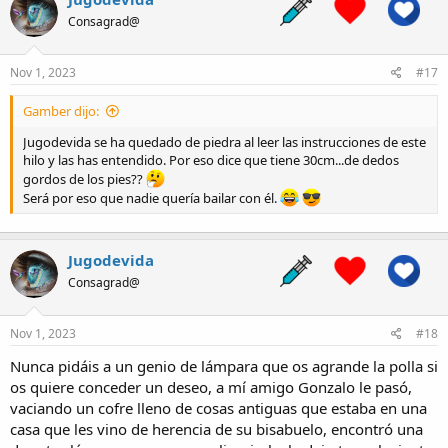
t
Consagrad@
i
o
n
s
Nov 1, 2023
#17
:
Gamber dijo:
Jugodevida se ha quedado de piedra al leer las instrucciones de este
hilo y las has entendido. Por eso dice que tiene 30cm...de dedos
gordos de los pies??
Será por eso que nadie quería bailar con él.
Jugodevida
Consagrad@
Nov 1, 2023
#18
Nunca pidáis a un genio de lámpara que os agrande la polla si
os quiere conceder un deseo, a mí amigo Gonzalo le pasó,
vaciando un cofre lleno de cosas antiguas que estaba en una
casa que les vino de herencia de su bisabuelo, encontró una