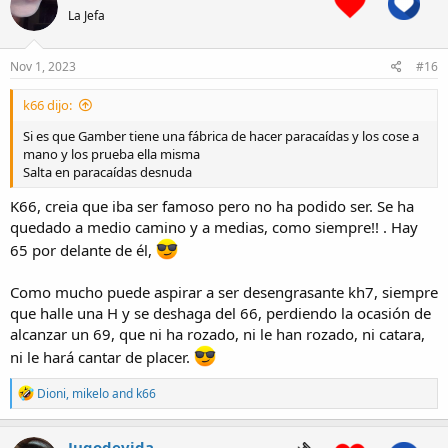
t
La Jefa
i
o
n
s
Nov 1, 2023
#16
:
k66 dijo:
Si es que Gamber tiene una fábrica de hacer paracaídas y los cose a
mano y los prueba ella misma
Salta en paracaídas desnuda
K66, creia que iba ser famoso pero no ha podido ser. Se ha
quedado a medio camino y a medias, como siempre!! . Hay
65 por delante de él,
Como mucho puede aspirar a ser desengrasante kh7, siempre
que halle una H y se deshaga del 66, perdiendo la ocasión de
alcanzar un 69, que ni ha rozado, ni le han rozado, ni catara,
ni le hará cantar de placer.
R
Dioni
,
mikelo
and
k66
e
a
c
Jugodevida