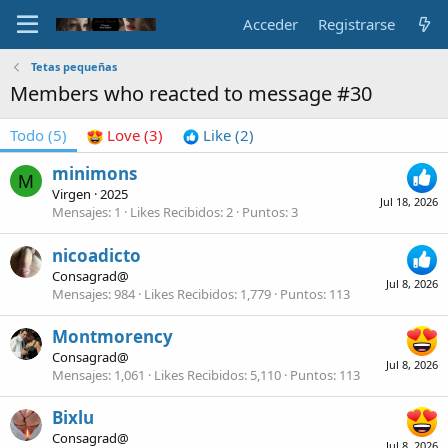
Acceder
Registrarse
Tetas pequeñas
Members who reacted to message #30
Todo
(5)
Love
(3)
Like
(2)
minimons
M
Virgen
·
2025
Jul 18, 2026
Mensajes
1
Likes Recibidos
2
Puntos
3
nicoadicto
Consagrad@
Jul 8, 2026
Mensajes
984
Likes Recibidos
1,779
Puntos
113
Montmorency
Consagrad@
Jul 8, 2026
Mensajes
1,061
Likes Recibidos
5,110
Puntos
113
Bixlu
Consagrad@
Jul 8, 2026