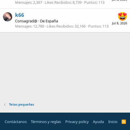
Mensajes
2,397
Likes Recibidos
8,739
Puntos
113
k66
Consagrad@
·
De
España
Jul 8, 2026
Mensajes
12,780
Likes Recibidos
32,166
Puntos
113
Tetas pequeñas
Contáctanos
Términos y reglas
Privacy policy
Ayuda
Inicio