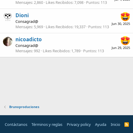
Mensajes
2,860
Likes Recibidos
7,098
Puntos
113
Dioni
Consagrad@
Jun 30, 2025
Mensajes
5,969
Likes Recibidos
19,337
Puntos
113
nicoadicto
Consagrad@
Jun 29, 2025
Mensajes
992
Likes Recibidos
1,789
Puntos
113
Brunoproduciones
Contáctanos
Términos y reglas
Privacy policy
Ayuda
Inicio