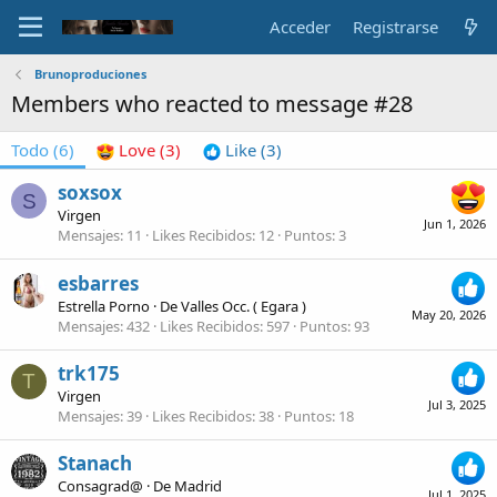
Acceder
Registrarse
Brunoproduciones
Members who reacted to message #28
Todo
(6)
Love
(3)
Like
(3)
soxsox
S
Virgen
Jun 1, 2026
Mensajes
11
Likes Recibidos
12
Puntos
3
esbarres
Estrella Porno
·
De
Valles Occ. ( Egara )
May 20, 2026
Mensajes
432
Likes Recibidos
597
Puntos
93
trk175
T
Virgen
Jul 3, 2025
Mensajes
39
Likes Recibidos
38
Puntos
18
Stanach
Consagrad@
·
De
Madrid
Jul 1, 2025